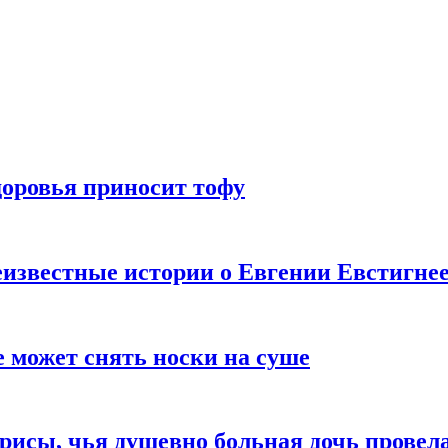
доровья приносит тофу
известные истории о Евгении Евстигне
е может снять носки на суше
трисы, чья душевно больная дочь провел