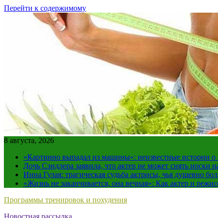
Перейти к содержимому
8 августа, 2026
«Картинно выпадал из машины»: неизвестные истории о
Дочь Сэндлера заявила, что актер не может снять носки н
Инна Гулая: трагическая судьба актрисы, чья душевно бо
«Жизнь не заканчивается, она вечная»: Как актер и режи
Программы тренировок и похудения
Новостная рассылка