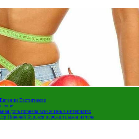
 Евгении Евстигнееве
а суше
льная дочь провела всю жизнь в интернатах
ссер Николай Бурляев пережил выход из тела