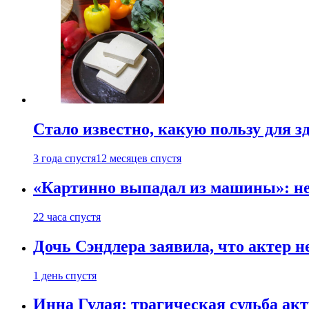
Стало известно, какую пользу для з
3 года спустя
12 месяцев спустя
«Картинно выпадал из машины»: не
22 часа спустя
Дочь Сэндлера заявила, что актер н
1 день спустя
Инна Гулая: трагическая судьба ак