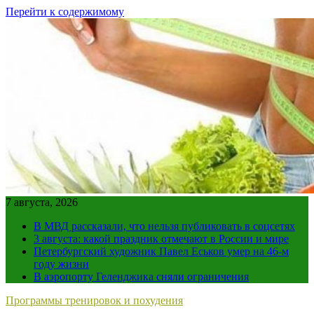
Перейти к содержимому
7 августа, 2026
В МВД рассказали, что нельзя публиковать в соцсетях
3 августа: какой праздник отмечают в России и мире
Петербургский художник Павел Еськов умер на 46-м
году жизни
В аэропорту Геленджика сняли ограничения
Программы тренировок и похудения