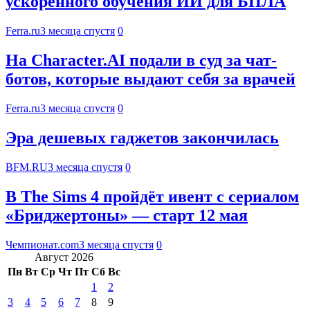
ускоренного обучения ИИ для БПЛА
Ferra.ru
3 месяца спустя
0
На Character.AI подали в суд за чат-
ботов, которые выдают себя за врачей
Ferra.ru
3 месяца спустя
0
Эра дешевых гаджетов закончилась
BFM.RU
3 месяца спустя
0
В The Sims 4 пройдёт ивент с сериалом
«Бриджертоны» — старт 12 мая
Чемпионат.com
3 месяца спустя
0
Август 2026
Пн
Вт
Ср
Чт
Пт
Сб
Вс
1
2
3
4
5
6
7
8
9