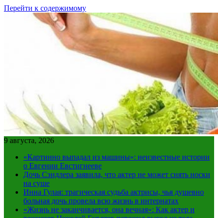
Перейти к содержимому
9 августа, 2026
«Картинно выпадал из машины»: неизвестные истории
о Евгении Евстигнееве
Дочь Сэндлера заявила, что актер не может снять носки
на суше
Инна Гулая: трагическая судьба актрисы, чья душевно
больная дочь провела всю жизнь в интернатах
«Жизнь не заканчивается, она вечная»: Как актер и