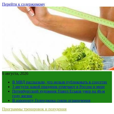
Перейти к содержимому
6 августа, 2026
В МВД рассказали, что нельзя публиковать в соцсетях
3 августа: какой праздник отмечают в России и мире
Петербургский художник Павел Еськов умер на 46-м
году жизни
В аэропорту Геленджика сняли ограничения
Программы тренировок и похудения