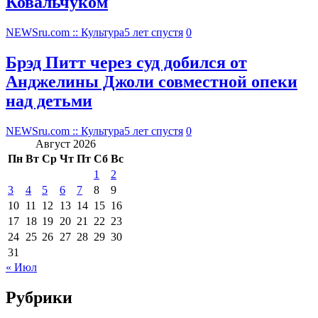
Ковальчуком
NEWSru.com :: Культура
5 лет спустя
0
Брэд Питт через суд добился от
Анджелины Джоли совместной опеки
над детьми
NEWSru.com :: Культура
5 лет спустя
0
Август 2026
Пн
Вт
Ср
Чт
Пт
Сб
Вс
1
2
3
4
5
6
7
8
9
10
11
12
13
14
15
16
17
18
19
20
21
22
23
24
25
26
27
28
29
30
31
« Июл
Рубрики