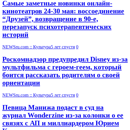
Самые заметные новинки онлайн-
кинотеатров 24-30 мая: воссоединение
“Друзей”, возвращение в 90-е,
перезапуск психотерапевтических
историй
NEWSru.com :: Культура
5 лет спустя
0
Роскомнадзор предупредил Disney из-за
мультфильма c героем-геем, который
боится рассказать родителям о своей
ориентации
NEWSru.com :: Культура
5 лет спустя
0
Певица Манижа подаст в суд на
журнал Wonderzine из-за колонки о ее
связях с АП и миллиардером Юрием