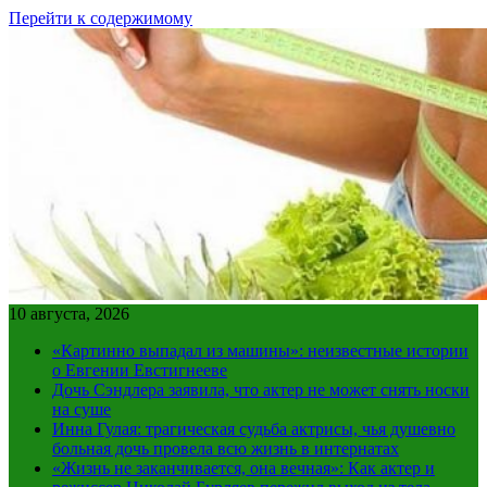
Перейти к содержимому
10 августа, 2026
«Картинно выпадал из машины»: неизвестные истории
о Евгении Евстигнееве
Дочь Сэндлера заявила, что актер не может снять носки
на суше
Инна Гулая: трагическая судьба актрисы, чья душевно
больная дочь провела всю жизнь в интернатах
«Жизнь не заканчивается, она вечная»: Как актер и