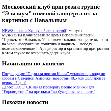
Московский клуб пригрозил группе
“Элизиум” отменой концерта из-за
картинки с Навальным
NEWSru.com :: Культура
5 лет спустя
0
1 минуты
Музыканты планировали во время исполнения песни
"Привет, это Навальный" на своем сольном концерте вывести
на экран изображение политика и надпись "Свободу
политзаключенным!" Арт-директор и организатор пригрозили
в этом случае не открывать двери клуба.
Навигация по записям
Предыдущая:
“Годзилла против Конга” установил рекорд по
сборам в Северной Америке, заработав 48,5 млн долларов за
первые 5 дней
Далее:
ТАСС: СК начал проверять песню Манижи для
“Евровидения” на признаки “возбуждения ненависти”
Похожие новости