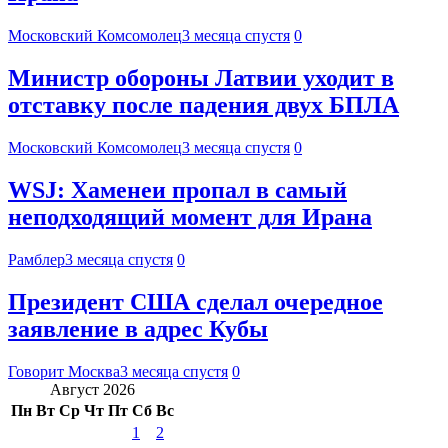
Московский Комсомолец
3 месяца спустя
0
Министр обороны Латвии уходит в
отставку после падения двух БПЛА
Московский Комсомолец
3 месяца спустя
0
WSJ: Хаменеи пропал в самый
неподходящий момент для Ирана
Рамблер
3 месяца спустя
0
Президент США сделал очередное
заявление в адрес Кубы
Говорит Москва
3 месяца спустя
0
Август 2026
Пн
Вт
Ср
Чт
Пт
Сб
Вс
1
2