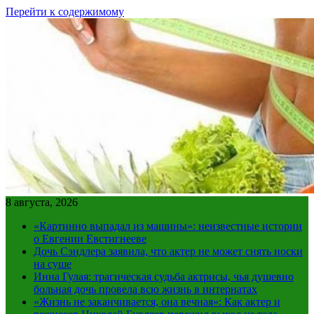
Перейти к содержимому
8 августа, 2026
«Картинно выпадал из машины»: неизвестные истории
о Евгении Евстигнееве
Дочь Сэндлера заявила, что актер не может снять носки
на суше
Инна Гулая: трагическая судьба актрисы, чья душевно
больная дочь провела всю жизнь в интернатах
«Жизнь не заканчивается, она вечная»: Как актер и