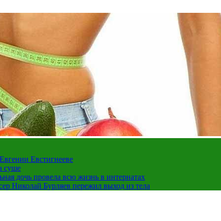
 Евгении Евстигнееве
а суше
льная дочь провела всю жизнь в интернатах
ссер Николай Бурляев пережил выход из тела