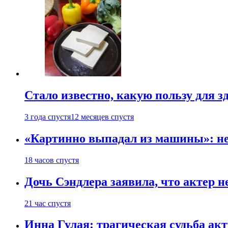
Стало известно, какую пользу для з
3 года спустя
12 месяцев спустя
«Картинно выпадал из машины»: не
18 часов спустя
Дочь Сэндлера заявила, что актер н
21 час спустя
Инна Гулая: трагическая судьба ак