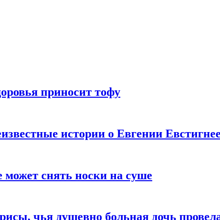
доровья приносит тофу
известные истории о Евгении Евстигне
е может снять носки на суше
трисы, чья душевно больная дочь провел