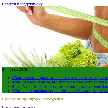
Перейти к содержимому
8 августа, 2026
«Картинно выпадал из машины»: неизвестные истории о
Дочь Сэндлера заявила, что актер не может снять носки н
Инна Гулая: трагическая судьба актрисы, чья душевно бо
«Жизнь не заканчивается, она вечная»: Как актер и режи
Программы тренировок и похудения
Новостная рассылка