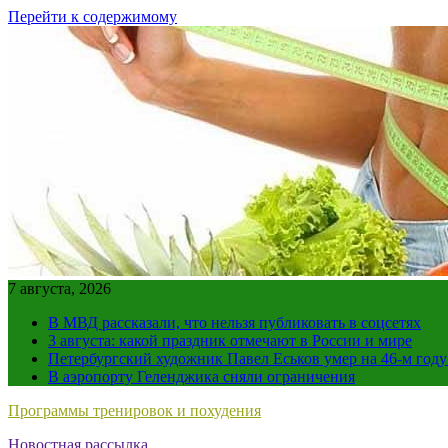
Перейти к содержимому
7 августа, 2026
В МВД рассказали, что нельзя публиковать в соцсетях
3 августа: какой праздник отмечают в России и мире
Петербургский художник Павел Еськов умер на 46-м год
В аэропорту Геленджика сняли ограничения
Программы тренировок и похудения
Новостная рассылка