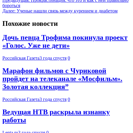
Предыдущая:
Прокрастинация: что это и как с ней правильно
бороться
Далее:
Ученые нашли связь между курением и диабетом
Похожие новости
Дочь певца Трофима покинула проект
«Голос. Уже не дети»
Российская Газета
3 года спустя
0
Марафон фильмов с Чуриковой
пройдет на телеканале «Мосфильм».
Золотая коллекция”
Российская Газета
3 года спустя
0
Ведущая НТВ раскрыла изнанку
работы
Lenta.ru
3 года спустя
0