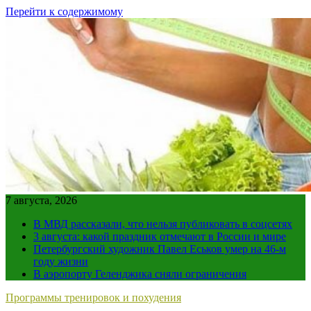
Перейти к содержимому
7 августа, 2026
В МВД рассказали, что нельзя публиковать в соцсетях
3 августа: какой праздник отмечают в России и мире
Петербургский художник Павел Еськов умер на 46-м
году жизни
В аэропорту Геленджика сняли ограничения
Программы тренировок и похудения