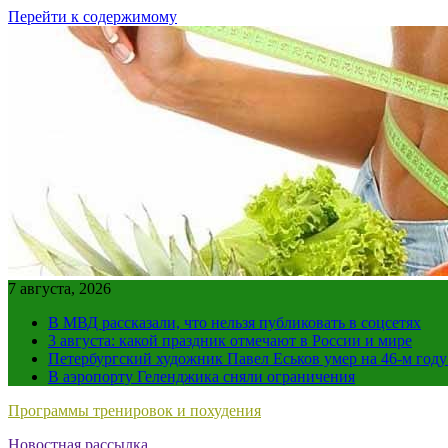
Перейти к содержимому
7 августа, 2026
В МВД рассказали, что нельзя публиковать в соцсетях
3 августа: какой праздник отмечают в России и мире
Петербургский художник Павел Еськов умер на 46-м год
В аэропорту Геленджика сняли ограничения
Программы тренировок и похудения
Новостная рассылка