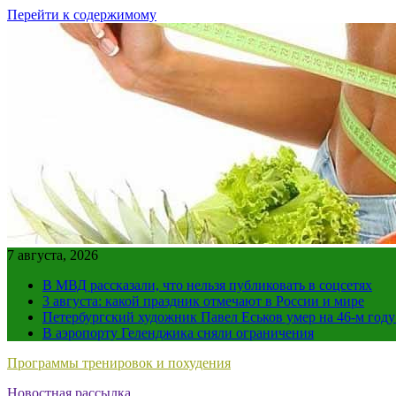
Перейти к содержимому
7 августа, 2026
В МВД рассказали, что нельзя публиковать в соцсетях
3 августа: какой праздник отмечают в России и мире
Петербургский художник Павел Еськов умер на 46-м год
В аэропорту Геленджика сняли ограничения
Программы тренировок и похудения
Новостная рассылка