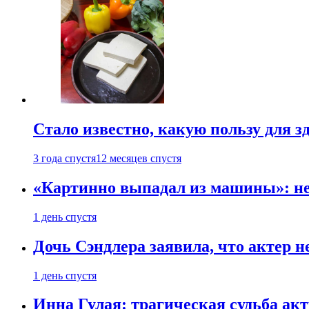
Стало известно, какую пользу для з
3 года спустя
12 месяцев спустя
«Картинно выпадал из машины»: не
1 день спустя
Дочь Сэндлера заявила, что актер н
1 день спустя
Инна Гулая: трагическая судьба ак