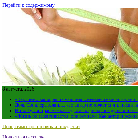
Перейти к содержимому
8 августа, 2026
«Картинно выпадал из машины»: неизвестные истории о
Дочь Сэндлера заявила, что актер не может снять носки н
Инна Гулая: трагическая судьба актрисы, чья душевно бо
«Жизнь не заканчивается, она вечная»: Как актер и режи
Программы тренировок и похудения
Новостная рассылка