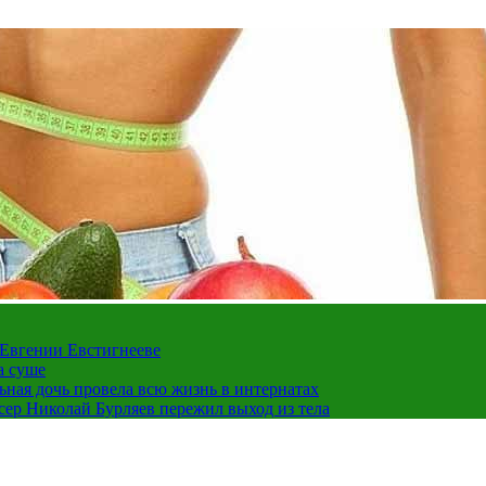
 Евгении Евстигнееве
а суше
льная дочь провела всю жизнь в интернатах
ссер Николай Бурляев пережил выход из тела