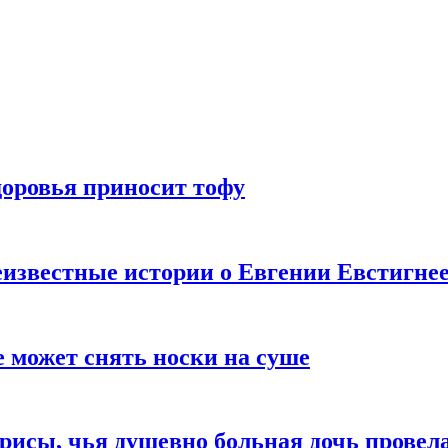
доровья приносит тофу
известные истории о Евгении Евстигне
е может снять носки на суше
трисы, чья душевно больная дочь провел