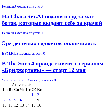
Ferra.ru
3 месяца спустя
0
На Character.AI подали в суд за чат-
ботов, которые выдают себя за врачей
Ferra.ru
3 месяца спустя
0
Эра дешевых гаджетов закончилась
BFM.RU
3 месяца спустя
0
В The Sims 4 пройдёт ивент с сериалом
«Бриджертоны» — старт 12 мая
Чемпионат.com
3 месяца спустя
0
Август 2026
Пн
Вт
Ср
Чт
Пт
Сб
Вс
1
2
3
4
5
6
7
8
9
10
11
12
13
14
15
16