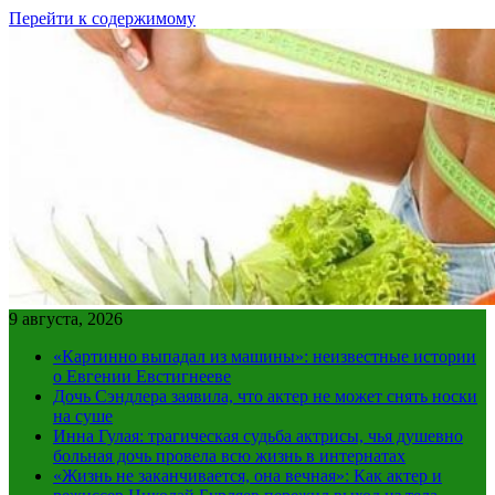
Перейти к содержимому
9 августа, 2026
«Картинно выпадал из машины»: неизвестные истории
о Евгении Евстигнееве
Дочь Сэндлера заявила, что актер не может снять носки
на суше
Инна Гулая: трагическая судьба актрисы, чья душевно
больная дочь провела всю жизнь в интернатах
«Жизнь не заканчивается, она вечная»: Как актер и