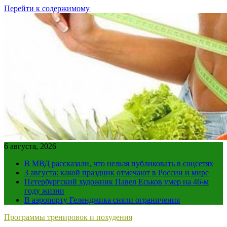
Перейти к содержимому
6 августа, 2026
В МВД рассказали, что нельзя публиковать в соцсетях
3 августа: какой праздник отмечают в России и мире
Петербургский художник Павел Еськов умер на 46-м
году жизни
В аэропорту Геленджика сняли ограничения
Программы тренировок и похудения