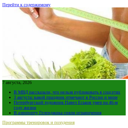
Перейти к содержимому
7 августа, 2026
В МВД рассказали, что нельзя публиковать в соцсетях
3 августа: какой праздник отмечают в России и мире
Петербургский художник Павел Еськов умер на 46-м
году жизни
В аэропорту Геленджика сняли ограничения
Программы тренировок и похудения