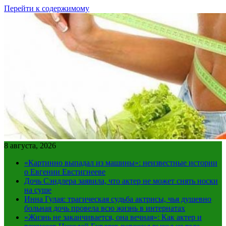
Перейти к содержимому
8 августа, 2026
«Картинно выпадал из машины»: неизвестные истории
о Евгении Евстигнееве
Дочь Сэндлера заявила, что актер не может снять носки
на суше
Инна Гулая: трагическая судьба актрисы, чья душевно
больная дочь провела всю жизнь в интернатах
«Жизнь не заканчивается, она вечная»: Как актер и