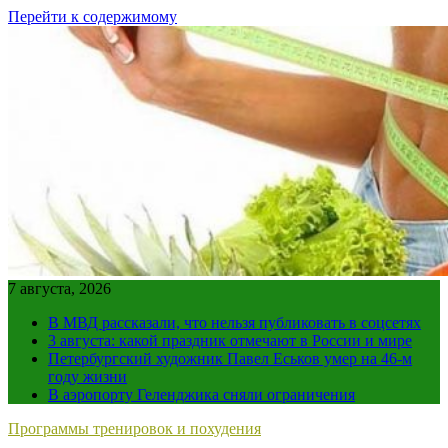
Перейти к содержимому
7 августа, 2026
В МВД рассказали, что нельзя публиковать в соцсетях
3 августа: какой праздник отмечают в России и мире
Петербургский художник Павел Еськов умер на 46-м
году жизни
В аэропорту Геленджика сняли ограничения
Программы тренировок и похудения