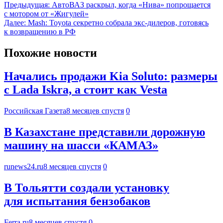
Предыдущая:
АвтоВАЗ раскрыл, когда «Нива» попрощается
с мотором от «Жигулей»
Далее:
Mash: Toyota секретно собрала экс-дилеров, готовясь
к возвращению в РФ
Похожие новости
Начались продажи Kia Soluto: размеры
с Lada Iskra, а стоит как Vesta
Российская Газета
8 месяцев спустя
0
В Казахстане представили дорожную
машину на шасси «КАМАЗ»
runews24.ru
8 месяцев спустя
0
В Тольятти создали установку
для испытания бензобаков
Ferra.ru
8 месяцев спустя
0