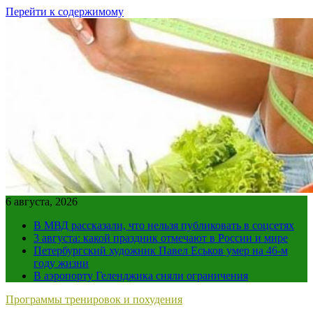
Перейти к содержимому
6 августа, 2026
В МВД рассказали, что нельзя публиковать в соцсетях
3 августа: какой праздник отмечают в России и мире
Петербургский художник Павел Еськов умер на 46-м
году жизни
В аэропорту Геленджика сняли ограничения
Программы тренировок и похудения