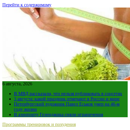
Перейти к содержимому
6 августа, 2026
В МВД рассказали, что нельзя публиковать в соцсетях
3 августа: какой праздник отмечают в России и мире
Петербургский художник Павел Еськов умер на 46-м
году жизни
В аэропорту Геленджика сняли ограничения
Программы тренировок и похудения