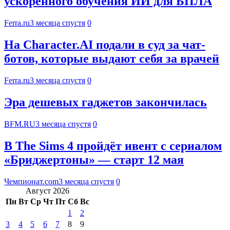
ускоренного обучения ИИ для БПЛА
Ferra.ru
3 месяца спустя
0
На Character.AI подали в суд за чат-
ботов, которые выдают себя за врачей
Ferra.ru
3 месяца спустя
0
Эра дешевых гаджетов закончилась
BFM.RU
3 месяца спустя
0
В The Sims 4 пройдёт ивент с сериалом
«Бриджертоны» — старт 12 мая
Чемпионат.com
3 месяца спустя
0
Август 2026
Пн
Вт
Ср
Чт
Пт
Сб
Вс
1
2
3
4
5
6
7
8
9