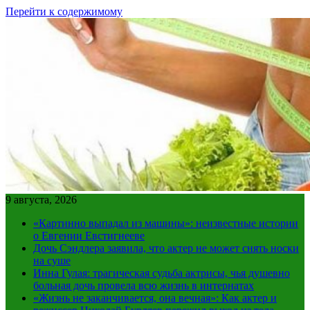
Перейти к содержимому
9 августа, 2026
«Картинно выпадал из машины»: неизвестные истории
о Евгении Евстигнееве
Дочь Сэндлера заявила, что актер не может снять носки
на суше
Инна Гулая: трагическая судьба актрисы, чья душевно
больная дочь провела всю жизнь в интернатах
«Жизнь не заканчивается, она вечная»: Как актер и