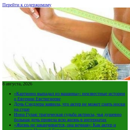
Перейти к содержимому
8 августа, 2026
«Картинно выпадал из машины»: неизвестные истории
о Евгении Евстигнееве
Дочь Сэндлера заявила, что актер не может снять носки
на суше
Инна Гулая: трагическая судьба актрисы, чья душевно
больная дочь провела всю жизнь в интернатах
«Жизнь не заканчивается, она вечная»: Как актер и