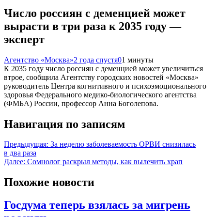
Число россиян с деменцией может
вырасти в три раза к 2035 году —
эксперт
Агентство «Москва»
2 года спустя
0
1 минуты
К 2035 году число россиян с деменцией может увеличиться
втрое, сообщила Агентству городских новостей «Москва»
руководитель Центра когнитивного и психоэмоционального
здоровья Федерального медико-биологического агентства
(ФМБА) России, профессор Анна Боголепова.
Навигация по записям
Предыдущая:
За неделю заболеваемость ОРВИ снизилась
в два раза
Далее:
Сомнолог раскрыл методы, как вылечить храп
Похожие новости
Госдума теперь взялась за мигрень