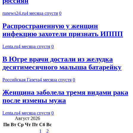
россиян
runews24.ru
4 месяца спустя
0
Распространенную у женщин
инфекцию захотели признать ИППП
Lenta.ru
4 месяца спустя
0
В Югре врачи достали из желудка
десятимесячного малыша батарейку
Российская Газета
4 месяца спустя
0
Женщина заболела тремя видами рака
после измены мужа
Lenta.ru
4 месяца спустя
0
Август 2026
Пн
Вт
Ср
Чт
Пт
Сб
Вс
1
2