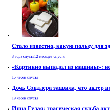
Стало известно, какую пользу для з
3 года спустя
12 месяцев спустя
«Картинно выпадал из машины»: не
15 часов спустя
Дочь Сэндлера заявила, что актер н
19 часов спустя
Инна Гулая: трагическая судьба ак