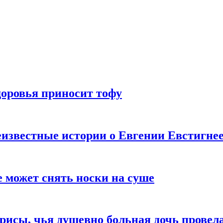
доровья приносит тофу
известные истории о Евгении Евстигне
е может снять носки на суше
трисы, чья душевно больная дочь провел