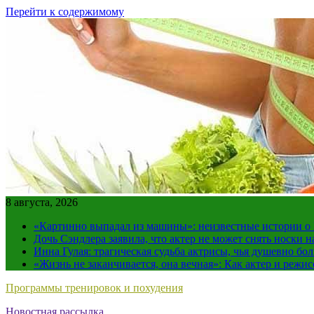
Перейти к содержимому
8 августа, 2026
«Картинно выпадал из машины»: неизвестные истории о
Дочь Сэндлера заявила, что актер не может снять носки н
Инна Гулая: трагическая судьба актрисы, чья душевно бо
«Жизнь не заканчивается, она вечная»: Как актер и режи
Программы тренировок и похудения
Новостная рассылка