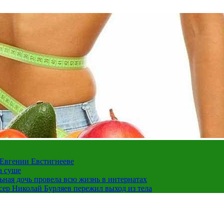
 Евгении Евстигнееве
а суше
льная дочь провела всю жизнь в интернатах
ссер Николай Бурляев пережил выход из тела