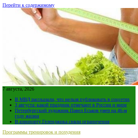
Перейти к содержимому
7 августа, 2026
В МВД рассказали, что нельзя публиковать в соцсетях
3 августа: какой праздник отмечают в России и мире
Петербургский художник Павел Еськов умер на 46-м
году жизни
В аэропорту Геленджика сняли ограничения
Программы тренировок и похудения