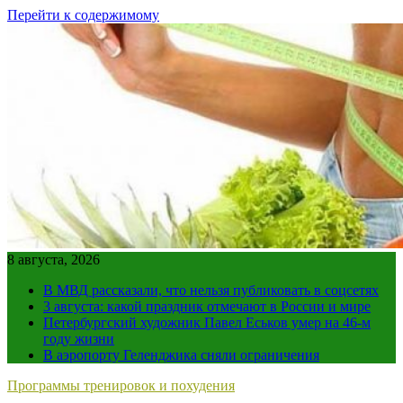
Перейти к содержимому
8 августа, 2026
В МВД рассказали, что нельзя публиковать в соцсетях
3 августа: какой праздник отмечают в России и мире
Петербургский художник Павел Еськов умер на 46-м
году жизни
В аэропорту Геленджика сняли ограничения
Программы тренировок и похудения