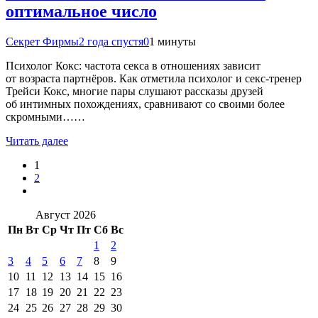
оптимальное число
Секрет Фирмы
2 года спустя
0
1 минуты
Психолог Кокс: частота секса в отношениях зависит
от возраста партнёров. Как отметила психолог и секс-тренер
Трейси Кокс, многие пары слушают рассказы друзей
об интимных похождениях, сравнивают со своими более
скромными……
Читать далее
1
2
Август 2026
Пн
Вт
Ср
Чт
Пт
Сб
Вс
1
2
3
4
5
6
7
8
9
10
11
12
13
14
15
16
17
18
19
20
21
22
23
24
25
26
27
28
29
30