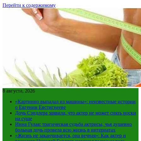
Перейти к содержимому
8 августа, 2026
«Картинно выпадал из машины»: неизвестные истории
о Евгении Евстигнееве
Дочь Сэндлера заявила, что актер не может снять носки
на суше
Инна Гулая: трагическая судьба актрисы, чья душевно
больная дочь провела всю жизнь в интернатах
«Жизнь не заканчивается, она вечная»: Как актер и