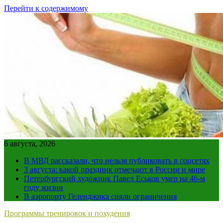
Перейти к содержимому
6 августа, 2026
В МВД рассказали, что нельзя публиковать в соцсетях
3 августа: какой праздник отмечают в России и мире
Петербургский художник Павел Еськов умер на 46-м
году жизни
В аэропорту Геленджика сняли ограничения
Программы тренировок и похудения