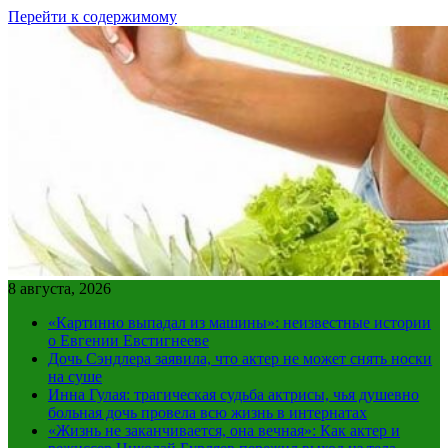
Перейти к содержимому
8 августа, 2026
«Картинно выпадал из машины»: неизвестные истории
о Евгении Евстигнееве
Дочь Сэндлера заявила, что актер не может снять носки
на суше
Инна Гулая: трагическая судьба актрисы, чья душевно
больная дочь провела всю жизнь в интернатах
«Жизнь не заканчивается, она вечная»: Как актер и