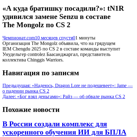
«А куда братишку посадили?»: tN1R
удивился замене Senzu в составе
The Mongolz по CS 2
Чемпионат.com
10 месяцев спустя
0
1 минуты
Организация The Mongolz объявила, что на грядущем
IEM Chengdu 2025 по CS 2 в составе команды выступит
Унудельгер controlez Баасанджаргал, представитель
коллектива Chinggis Warriors.
Навигация по записям
Предыдущая:
«Надеюсь, Dragon Lore не подешевеет»: Jame —
о падении рынка CS 2
Далее:
«Бог взял деньгами»: Райз — об обвале рынка CS 2
Похожие новости
В России создали комплекс для
ускоренного обучения ИИ для БПЛА