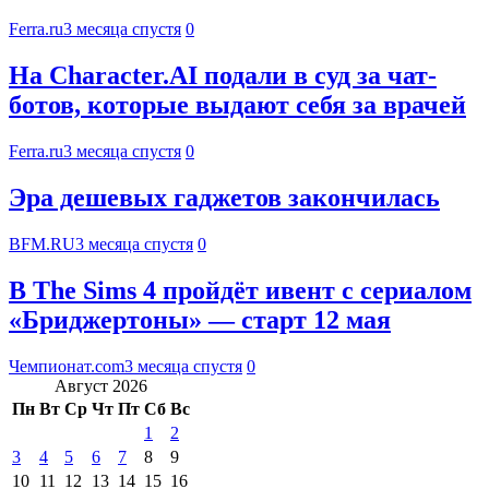
Ferra.ru
3 месяца спустя
0
На Character.AI подали в суд за чат-
ботов, которые выдают себя за врачей
Ferra.ru
3 месяца спустя
0
Эра дешевых гаджетов закончилась
BFM.RU
3 месяца спустя
0
В The Sims 4 пройдёт ивент с сериалом
«Бриджертоны» — старт 12 мая
Чемпионат.com
3 месяца спустя
0
Август 2026
Пн
Вт
Ср
Чт
Пт
Сб
Вс
1
2
3
4
5
6
7
8
9
10
11
12
13
14
15
16