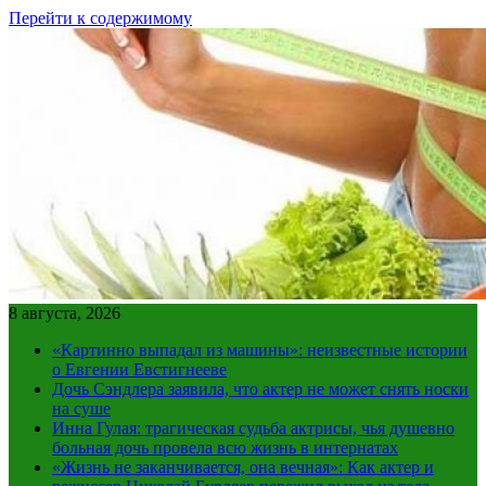
Перейти к содержимому
8 августа, 2026
«Картинно выпадал из машины»: неизвестные истории
о Евгении Евстигнееве
Дочь Сэндлера заявила, что актер не может снять носки
на суше
Инна Гулая: трагическая судьба актрисы, чья душевно
больная дочь провела всю жизнь в интернатах
«Жизнь не заканчивается, она вечная»: Как актер и