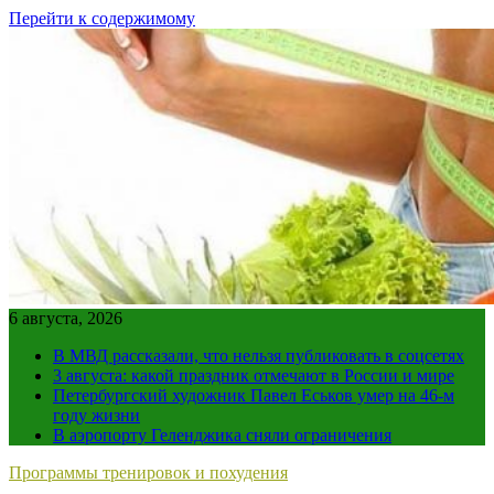
Перейти к содержимому
6 августа, 2026
В МВД рассказали, что нельзя публиковать в соцсетях
3 августа: какой праздник отмечают в России и мире
Петербургский художник Павел Еськов умер на 46-м
году жизни
В аэропорту Геленджика сняли ограничения
Программы тренировок и похудения