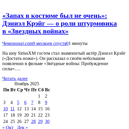
«Запах в костюме был не очень»:
Дэниэл Крэйг — о роли штурмовика
в «Звездных войнах»
Чемпионат.com
9 месяцев спустя
0
1 минуты
На шоу SiriusXM гостем стал знаменитый актёр Дэниэл Крэйг
(«Достать ножи»). Он рассказал о своём небольшом
появлении в фильме «Звёздные войны: Пробуждение
силы»….
Читать далее
Ноябрь 2025
Пн
Вт
Ср
Чт
Пт
Сб
Вс
1
2
3
4
5
6
7
8
9
10
11
12
13
14
15
16
17
18
19
20
21
22
23
24
25
26
27
28
29
30
« Окт
Дек »